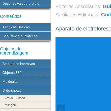
Desenvolva seu projeto
Editores Associados:
Gu
Auxiliares Editoriais:
Gui
Conteúdos
Técnicas Básicas
Aparato de eletroforese
Segurança e Proteção
Objetos de
aprendizagem
Ambientes imersivos
Objetos 360
Moléculas
Slide shows
Bico de Bunsen
Pesagem