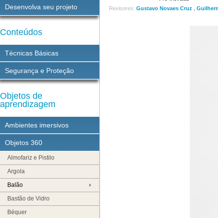
Desenvolva seu projeto
Revisores:
Gustavo Novaes Cruz
,
Guilher
Conteúdos
Técnicas Básicas
Segurança e Proteção
Objetos de
aprendizagem
Ambientes imersivos
Objetos 360
Almofariz e Pistilo
Argola
Balão
Bastão de Vidro
Béquer