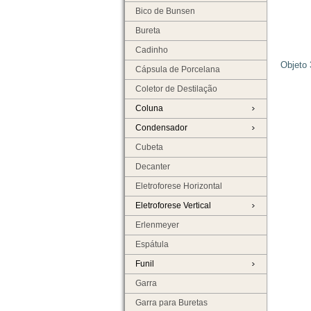
Bico de Bunsen
Bureta
Cadinho
Objeto 
Cápsula de Porcelana
Coletor de Destilação
Coluna
Condensador
Cubeta
Decanter
Eletroforese Horizontal
Eletroforese Vertical
Erlenmeyer
Espátula
Funil
Garra
Garra para Buretas