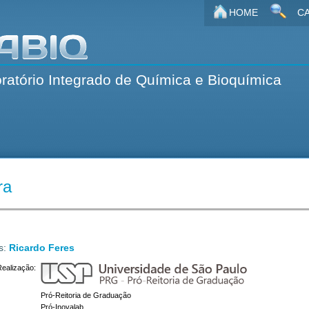
HOME
CA
ratório Integrado de Química e Bioquímica
ra
s:
Ricardo Feres
Realização:
Pró-Reitoria de Graduação
Pró-Inovalab