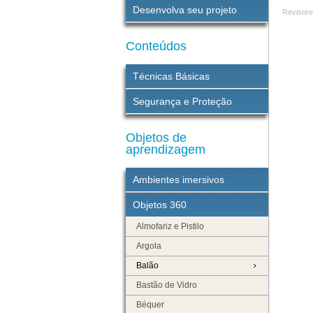
Desenvolva seu projeto
Revisor
Conteúdos
Técnicas Básicas
Segurança e Proteção
Objetos de
aprendizagem
Ambientes imersivos
Objetos 360
Almofariz e Pistilo
Argola
Balão
Bastão de Vidro
Béquer