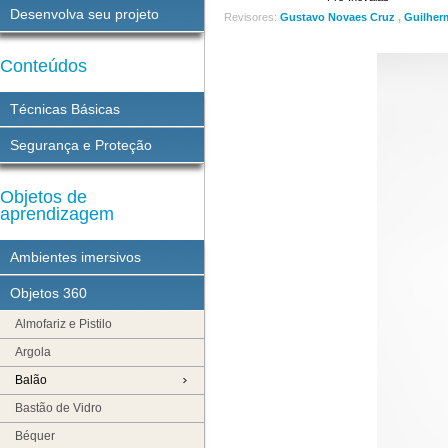
Desenvolva seu projeto
Revisores:
Gustavo Novaes Cruz
,
Guilher
Conteúdos
Técnicas Básicas
Segurança e Proteção
Objetos de
aprendizagem
Ambientes imersivos
Objetos 360
Almofariz e Pistilo
Argola
Balão
Bastão de Vidro
Béquer