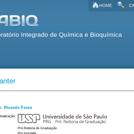
HOME
CA
ratório Integrado de Química e Bioquímica
anter
s:
Ricardo Feres
Realização:
Pró-Reitoria de Graduação
Pró-Inovalab