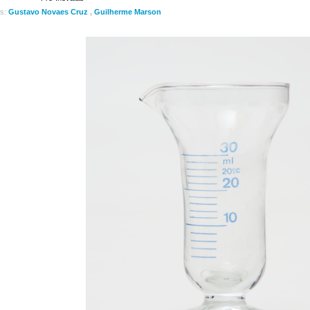
es:
Gustavo Novaes Cruz
,
Guilherme Marson