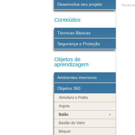
Desenvolva seu projeto
Revisor
Conteúdos
Técnicas Básicas
Segurança e Proteção
Objetos de
aprendizagem
Ambientes imersivos
Objetos 360
Almofariz e Pistilo
Argola
Balão
Bastão de Vidro
Béquer