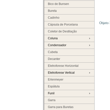
Bico de Bunsen
Bureta
Cadinho
Objeto 
Cápsula de Porcelana
Coletor de Destilação
Coluna
Condensador
Cubeta
Decanter
Eletroforese Horizontal
Eletroforese Vertical
Erlenmeyer
Espátula
Funil
Garra
Garra para Buretas